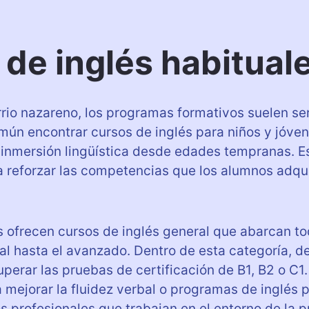
 de inglés habitual
rrio nazareno, los programas formativos suelen se
omún encontrar cursos de inglés para niños y jóve
 inmersión lingüística desde edades tempranas. E
a reforzar las competencias que los alumnos adqu
s ofrecen cursos de inglés general que abarcan t
ial hasta el avanzado. Dentro de esta categoría, d
perar las pruebas de certificación de B1, B2 o C
a mejorar la fluidez verbal o programas de inglés
 profesionales que trabajan en el entorno de la pr