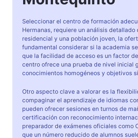
o
n
M
Seleccionar el centro de formación adec
o
Hermanas, requiere un análisis detallado 
n
residencial y una población joven, la ofer
t
fundamental considerar si la academia se 
e
que la facilidad de acceso es un factor d
q
centro ofrece una prueba de nivel inicial
u
conocimientos homogéneos y objetivos si
i
n
Otro aspecto clave a valorar es la flexi
t
compaginar el aprendizaje de idiomas con 
o
pueden ofrecer sesiones en turnos de maña
certificación con reconocimiento interna
preparador de exámenes oficiales como C
que un número reducido de alumnos suele