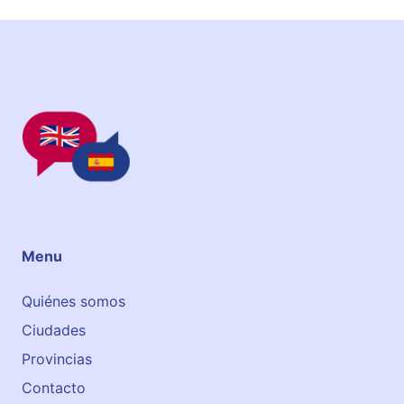
l
,
O
l
i
v
a
r
e
s
Menu
Quiénes somos
Ciudades
Provincias
Contacto