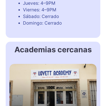
Jueves: 4–9PM
Viernes: 4–9PM
Sábado: Cerrado
Domingo: Cerrado
Academias cercanas
L
o
v
e
t
t
a