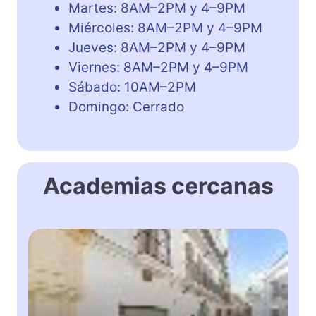
Martes: 8AM–2PM y 4–9PM
Miércoles: 8AM–2PM y 4–9PM
Jueves: 8AM–2PM y 4–9PM
Viernes: 8AM–2PM y 4–9PM
Sábado: 10AM–2PM
Domingo: Cerrado
Academias cercanas
A
l
b
a
I