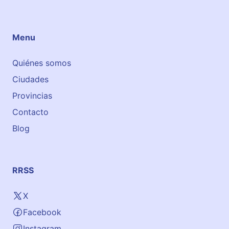
e
A
c
Menu
a
d
Quiénes somos
e
Ciudades
m
y
Provincias
Contacto
Blog
RRSS
X
Facebook
Instagram