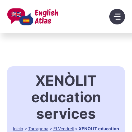
Saltar
al
contenido
XENÒLIT
education
services
Inicio
>
Tarragona
>
El Vendrell
>
XENÒLIT education