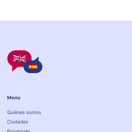
h
A
c
a
d
e
m
y
Menu
Quiénes somos
Ciudades
Provincias