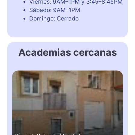
Viernes: 9AM–1PM y 3:45–8:45PM
Sábado: 9AM–1PM
Domingo: Cerrado
Academias cercanas
S
i
m
o
n
’
s
S
c