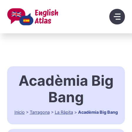
Saltar
al
contenido
Acadèmia Big
Bang
Inicio
>
Tarragona
>
La Ràpita
>
Acadèmia Big Bang