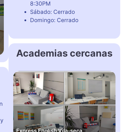
8:30PM
Sábado: Cerrado
Domingo: Cerrado
Academias cercanas
E
x
p
r
e
n
s
s
 y
E
Express English Vila-seca
n