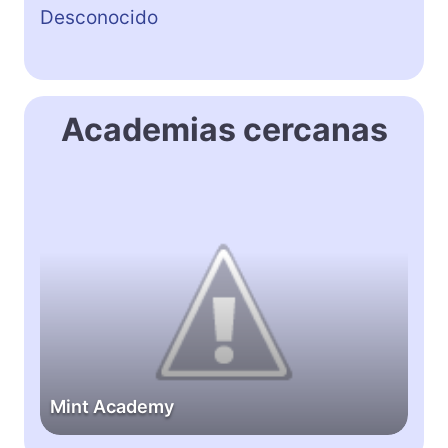
Desconocido
Academias cercanas
M
i
n
t
A
c
a
d
e
Mint Academy
m
y