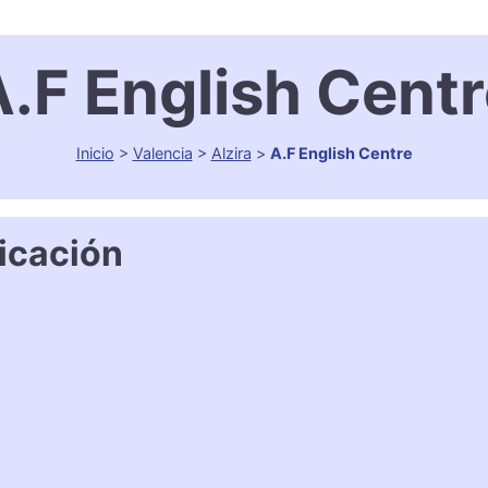
.F English Cent
Inicio
>
Valencia
>
Alzira
>
A.F English Centre
icación