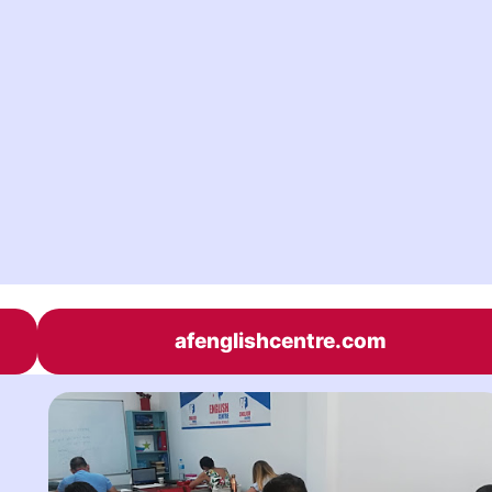
afenglishcentre.com