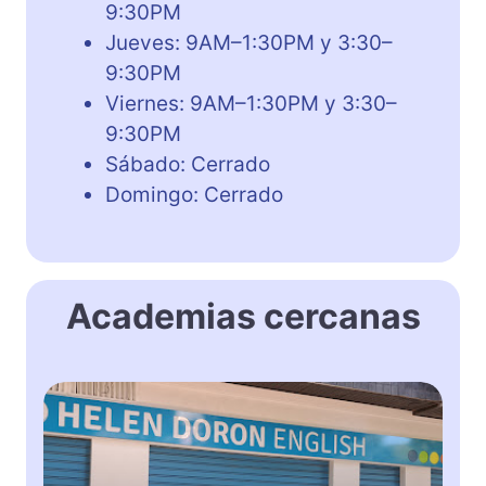
9:30PM
Jueves: 9AM–1:30PM y 3:30–
9:30PM
Viernes: 9AM–1:30PM y 3:30–
9:30PM
Sábado: Cerrado
Domingo: Cerrado
Academias cercanas
H
e
l
e