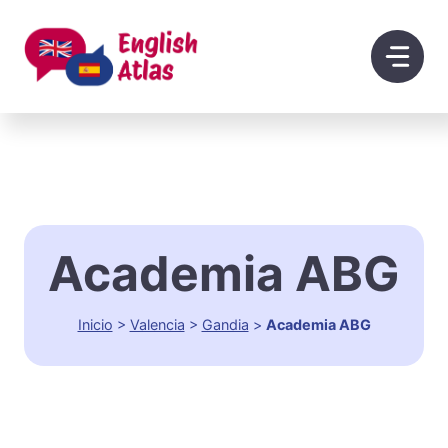
Saltar
al
contenido
Academia ABG
Inicio
>
Valencia
>
Gandia
>
Academia ABG