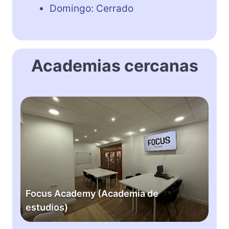
Domingo: Cerrado
Academias cercanas
F
o
c
u
s
A
c
a
Focus Academy (Academia de
d
estudios)
e
m