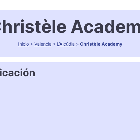
hristèle Acade
Inicio
>
Valencia
>
L’Alcúdia
>
Christèle Academy
icación