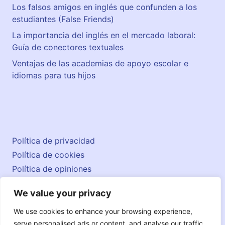
Los falsos amigos en inglés que confunden a los
estudiantes (False Friends)
La importancia del inglés en el mercado laboral:
Guía de conectores textuales
Ventajas de las academias de apoyo escolar e
idiomas para tus hijos
Política de privacidad
Política de cookies
Política de opiniones
Aviso legal
We value your privacy
Contacto
© 2026 englishatlas.es
We use cookies to enhance your browsing experience,
serve personalised ads or content, and analyse our traffic.