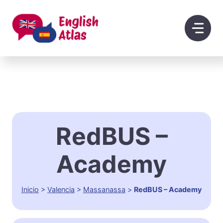
Saltar
al
contenido
RedBUS –
Academy
Inicio
>
Valencia
>
Massanassa
>
RedBUS – Academy