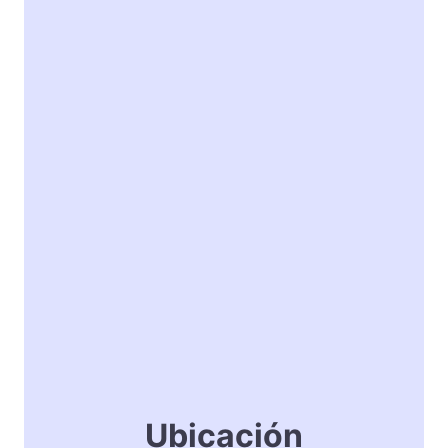
Ubicación