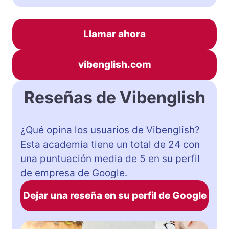
Llamar ahora
vibenglish.com
Reseñas de Vibenglish
¿Qué opina los usuarios de Vibenglish?
Esta academia tiene un total de 24 con
una puntuación media de 5 en su perfil
de empresa de Google.
Dejar una reseña en su perfil de Google