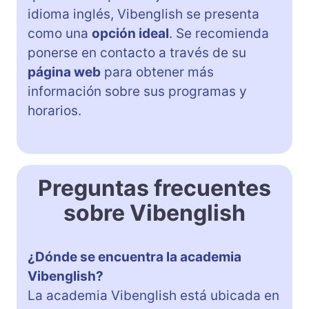
idioma inglés, Vibenglish se presenta
como una
opción ideal
. Se recomienda
ponerse en contacto a través de su
página web
para obtener más
información sobre sus programas y
horarios.
Preguntas frecuentes
sobre Vibenglish
¿Dónde se encuentra la academia
Vibenglish?
La academia Vibenglish está ubicada en