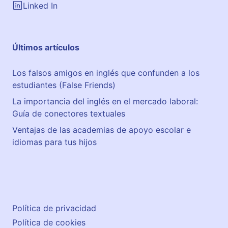
Linked In
Últimos artículos
Los falsos amigos en inglés que confunden a los
estudiantes (False Friends)
La importancia del inglés en el mercado laboral:
Guía de conectores textuales
Ventajas de las academias de apoyo escolar e
idiomas para tus hijos
Política de privacidad
Política de cookies