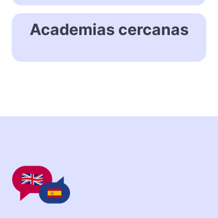
Academias cercanas