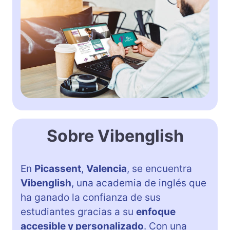
Sobre Vibenglish
En
Picassent
,
Valencia
, se encuentra
Vibenglish
, una academia de inglés que
ha ganado la confianza de sus
estudiantes gracias a su
enfoque
accesible y personalizado
. Con una