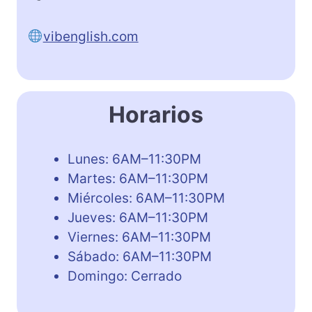
vibenglish.com
Horarios
Lunes: 6AM–11:30PM
Martes: 6AM–11:30PM
Miércoles: 6AM–11:30PM
Jueves: 6AM–11:30PM
Viernes: 6AM–11:30PM
Sábado: 6AM–11:30PM
Domingo: Cerrado