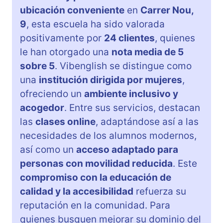
ubicación conveniente
en
Carrer Nou,
9
, esta escuela ha sido valorada
positivamente por
24 clientes
, quienes
le han otorgado una
nota media de 5
sobre 5
. Vibenglish se distingue como
una
institución dirigida por mujeres
,
ofreciendo un
ambiente inclusivo y
acogedor
. Entre sus servicios, destacan
las
clases online
, adaptándose así a las
necesidades de los alumnos modernos,
así como un
acceso adaptado para
personas con movilidad reducida
. Este
compromiso con la educación de
calidad y la accesibilidad
refuerza su
reputación en la comunidad. Para
quienes busquen mejorar su dominio del