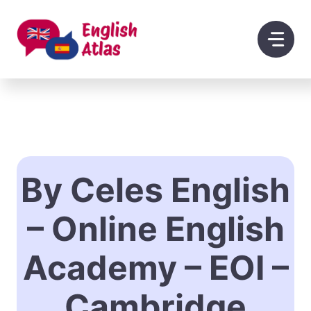
Saltar
al
contenido
By Celes English
– Online English
Academy – EOI –
Cambridge