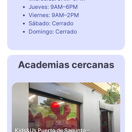
Jueves: 9AM–6PM
Viernes: 9AM–2PM
Sábado: Cerrado
Domingo: Cerrado
Academias cercanas
K
i
d
s
&
U
s
Kids&Us Puerto de Sagunto –