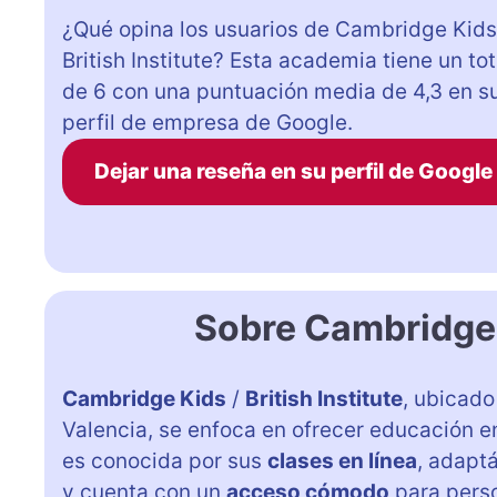
¿Qué opina los usuarios de Cambridge Kids
British Institute? Esta academia tiene un tot
de 6 con una puntuación media de 4,3 en s
perfil de empresa de Google.
Dejar una reseña en su perfil de Google
Sobre Cambridge K
Cambridge Kids
/
British Institute
, ubicad
Valencia, se enfoca en ofrecer educación en
es conocida por sus
clases en línea
, adapt
y cuenta con un
acceso cómodo
para perso