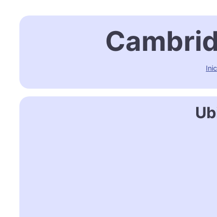
Cambridg
Ini
Ub