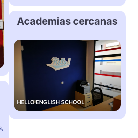
Academias cercanas
H
E
L
L
O
E
N
G
HELLO ENGLISH SCHOOL
L
I
S
H
s,
S