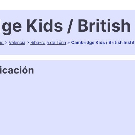
e Kids / British 
cio
>
Valencia
>
Riba-roja de Túria
>
Cambridge Kids / British Insti
icación