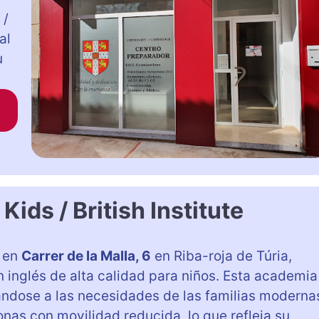
 /
al
u
ids / British Institute
o en
Carrer de la Malla, 6
en Riba-roja de Túria,
 inglés de alta calidad para niños. Esta academia
ándose a las necesidades de las familias moderna
nas con movilidad reducida, lo que refleja su