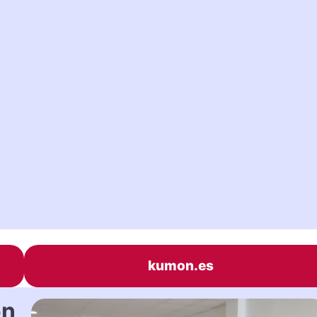
kumon.es
on