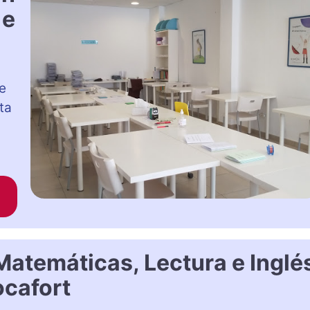
 e
e
ta
atemáticas, Lectura e Inglé
ocafort