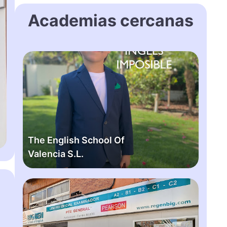
Academias cercanas
T
h
e
E
n
g
l
The English School Of
i
Valencia S.L.
s
h
S
B
c
i
h
g
o
b
o