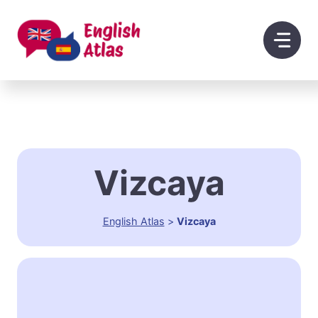
Saltar
al
contenido
Vizcaya
English Atlas
>
Vizcaya