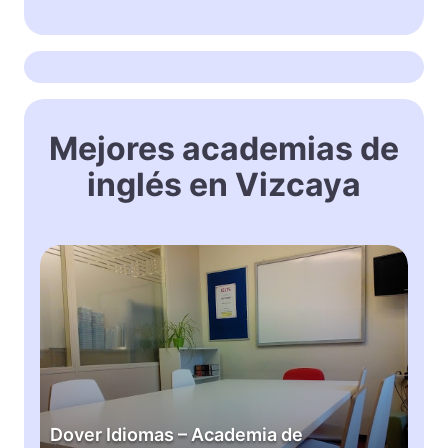
Mejores academias de
inglés en Vizcaya
D
o
v
e
r
I
d
i
Dover Idiomas – Academia de