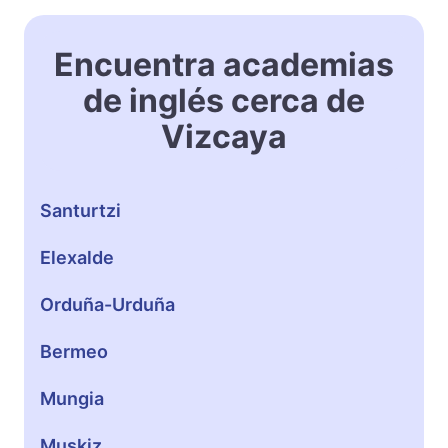
r
e
z
Encuentra academias
de inglés cerca de
Vizcaya
Santurtzi
Elexalde
Orduña-Urduña
Bermeo
Mungia
Muskiz