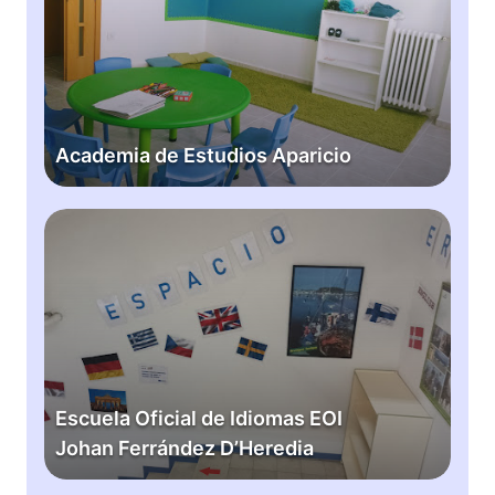
d
e
m
i
a
d
Academia de Estudios Aparicio
e
E
s
E
t
s
u
c
d
u
i
e
o
l
s
a
A
O
Escuela Oficial de Idiomas EOI
p
f
Johan Ferrández D’Heredia
a
i
r
c