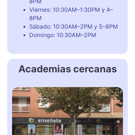
8PM
Viernes: 10:30AM–1:30PM y 4–
8PM
Sábado: 10:30AM–2PM y 5–8PM
Domingo: 10:30AM–2PM
Academias cercanas
E
n
s
e
ñ
a
l