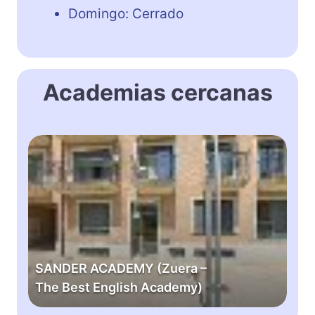
Domingo: Cerrado
Academias cercanas
S
A
N
D
E
R
A
C
SANDER ACADEMY (Zuera –
A
The Best English Academy)
D
E