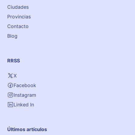
g
Ciudades
l
i
Provincias
s
Contacto
h
Blog
A
c
a
d
RRSS
e
m
X
y
Facebook
)
Instagram
Linked In
Últimos artículos