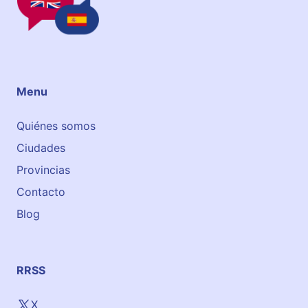
t
e
l
a
Menu
Quiénes somos
Ciudades
Provincias
Contacto
Blog
RRSS
X