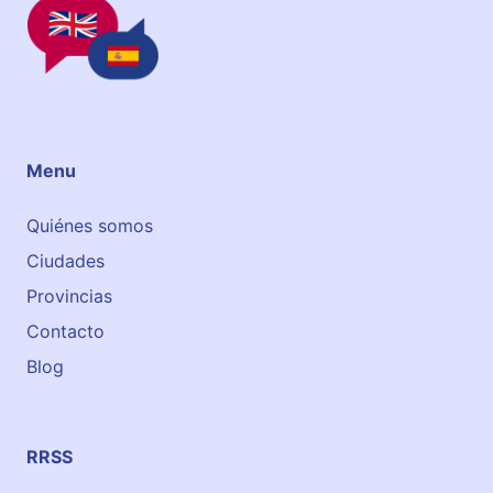
a
T
o
m
á
s
Menu
Quiénes somos
Ciudades
Provincias
Contacto
Blog
RRSS