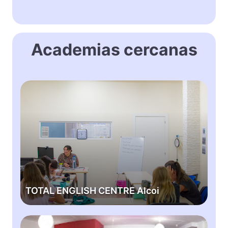
Academias cercanas
T
O
T
A
L
E
N
G
L
TOTAL ENGLISH CENTRE Alcoi
I
S
H
R