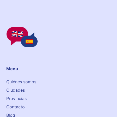
é
u
s
r
.
o
r
a
T
o
m
á
s
Menu
Quiénes somos
Ciudades
Provincias
Contacto
Blog