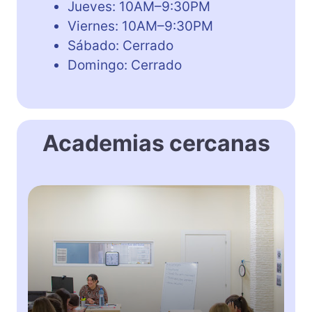
Jueves: 10AM–9:30PM
Viernes: 10AM–9:30PM
Sábado: Cerrado
Domingo: Cerrado
Academias cercanas
T
O
T
A
L
E
N
G