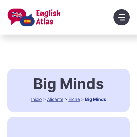
Saltar
al
contenido
Big Minds
Inicio
>
Alicante
>
Elche
>
Big Minds