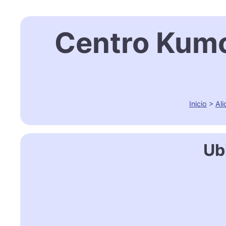
Centro Kumo
Inicio
>
Ali
Ub