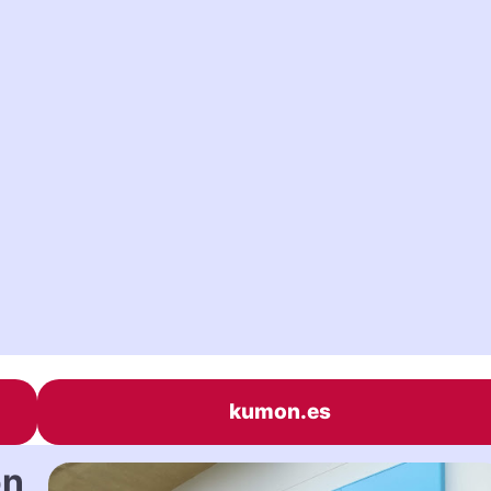
kumon.es
on