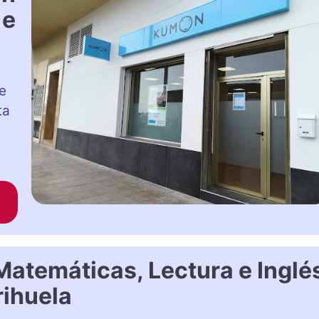
 e
e
ta
atemáticas, Lectura e Inglé
rihuela