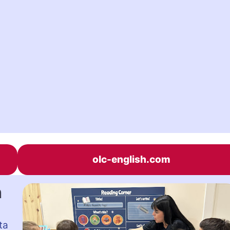
olc-english.com
h
ta