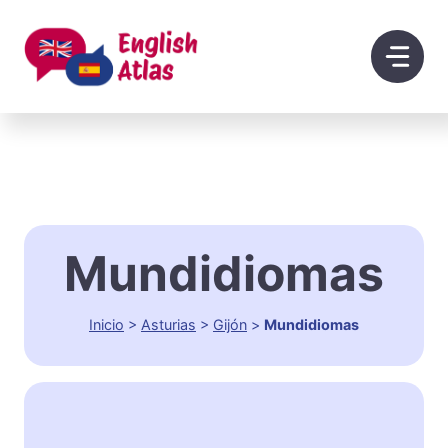
Saltar
al
contenido
Mundidiomas
Inicio
>
Asturias
>
Gijón
>
Mundidiomas