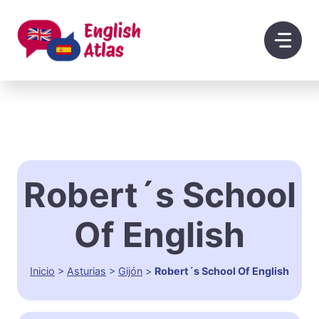
Saltar
al
contenido
Robert´s School
Of English
Inicio
>
Asturias
>
Gijón
>
Robert´s School Of English