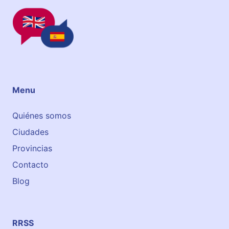
v
.
d
e
l
a
s
Menu
I
n
Quiénes somos
d
Ciudades
u
s
Provincias
t
Contacto
r
Blog
i
a
s
,
RRSS