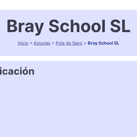
Bray School SL
Inicio
>
Asturias
>
Pola de Siero
>
Bray School SL
icación