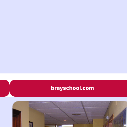
brayschool.com
l