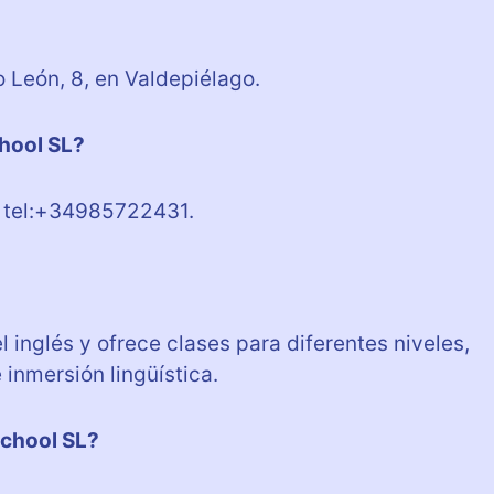
 León, 8, en Valdepiélago.
chool SL?
s tel:+34985722431.
 inglés y ofrece clases para diferentes niveles,
inmersión lingüística.
School SL?