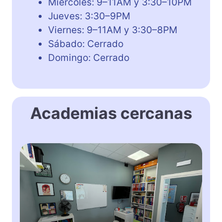
Miércoles: 9–11AM y 3:30–10PM
Jueves: 3:30–9PM
Viernes: 9–11AM y 3:30–8PM
Sábado: Cerrado
Domingo: Cerrado
Academias cercanas
U
P
T
O
W
N
S