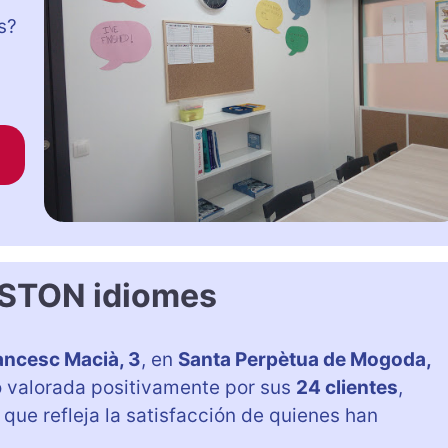
s?
STON idiomes
ancesc Macià, 3
, en
Santa Perpètua de Mogoda,
o valorada positivamente por sus
24 clientes
,
o que refleja la satisfacción de quienes han