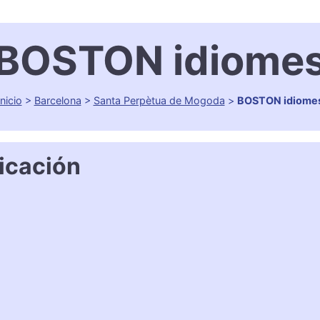
BOSTON idiome
Inicio
>
Barcelona
>
Santa Perpètua de Mogoda
>
BOSTON idiome
icación