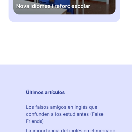
Nova idiomes i reforç escolar
m
t
e
u
s
a
i
d
r
e
e
M
f
o
o
g
r
o
ç
d
e
a
s
c
Últimos artículos
o
l
Los falsos amigos en inglés que
a
confunden a los estudiantes (False
r
Friends)
La importancia del inglés en el mercado