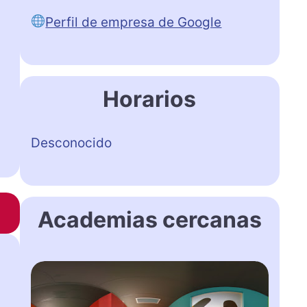
Perfil de empresa de Google
Horarios
Desconocido
Academias cercanas
K
i
d