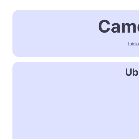
Camd
Inicio
Ub