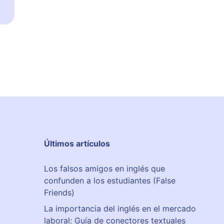
o
r
ç
e
s
c
o
l
a
r
Últimos artículos
Los falsos amigos en inglés que
confunden a los estudiantes (False
Friends)
La importancia del inglés en el mercado
laboral: Guía de conectores textuales