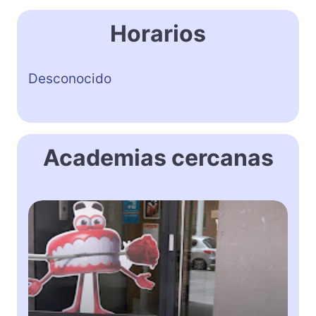
Horarios
Desconocido
Academias cercanas
C
e
n
t
r
e
d