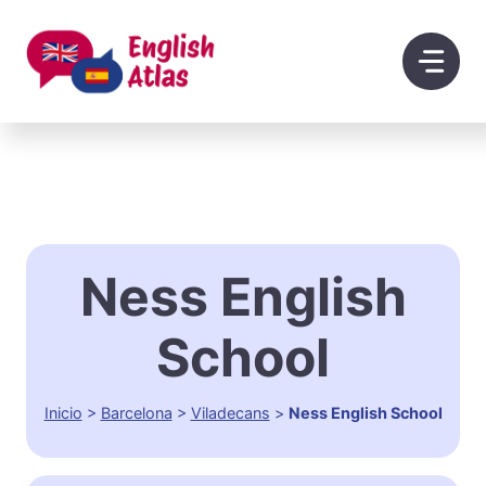
Saltar
al
contenido
Ness English
School
Inicio
>
Barcelona
>
Viladecans
>
Ness English School