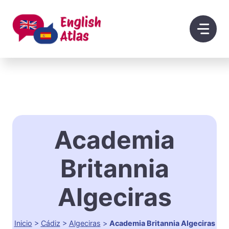
Saltar
al
contenido
Academia
Britannia
Algeciras
Inicio
>
Cádiz
>
Algeciras
>
Academia Britannia Algeciras