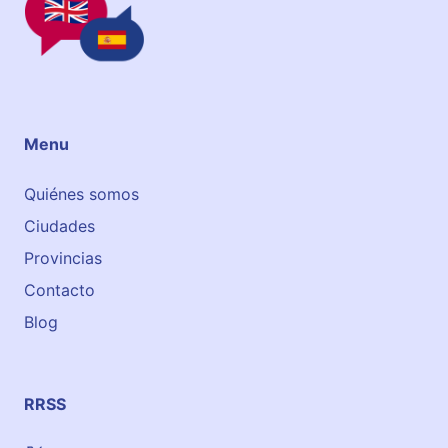
i
r
a
s
Menu
Quiénes somos
Ciudades
Provincias
Contacto
Blog
RRSS