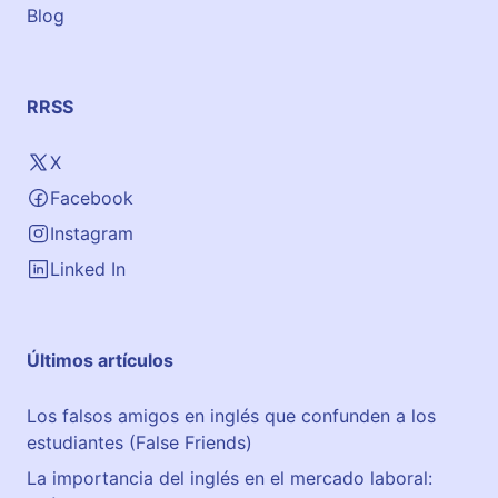
Blog
n
a
.
S
RRSS
a
n
X
t
Facebook
o
C
Instagram
r
Linked In
i
s
t
Últimos artículos
o
Los falsos amigos en inglés que confunden a los
estudiantes (False Friends)
La importancia del inglés en el mercado laboral: