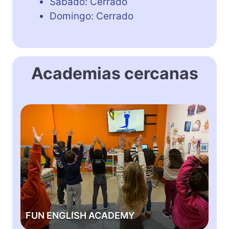
Sábado: Cerrado
Domingo: Cerrado
Academias cercanas
F
U
N
E
N
G
L
I
S
FUN ENGLISH ACADEMY
H