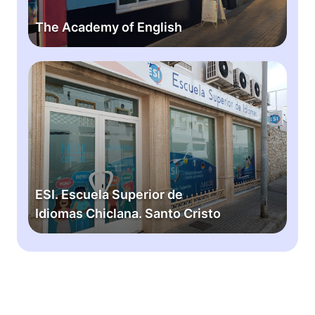
e
m
The Academy of English
y
o
f
E
E
S
n
I
g
.
l
E
i
s
s
c
h
u
ESI. Escuela Superior de
e
Idiomas Chiclana. Santo Cristo
l
a
S
u
p
e