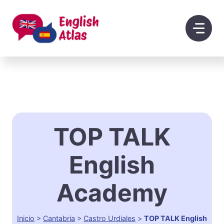
Saltar
al
contenido
TOP TALK
English
Academy
Inicio
>
Cantabria
>
Castro Urdiales
>
TOP TALK English