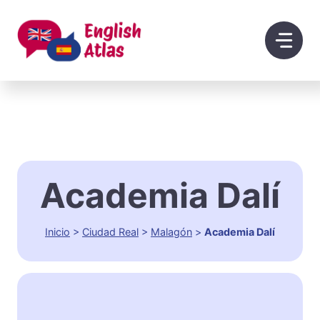
Saltar
al
contenido
Academia Dalí
Inicio
>
Ciudad Real
>
Malagón
>
Academia Dalí