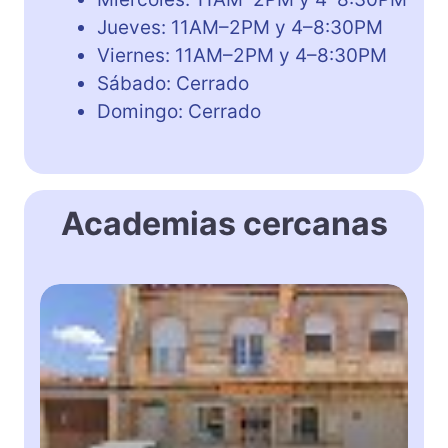
Jueves: 11AM–2PM y 4–8:30PM
Viernes: 11AM–2PM y 4–8:30PM
Sábado: Cerrado
Domingo: Cerrado
Academias cercanas
Y
o
u
r
E
n
g