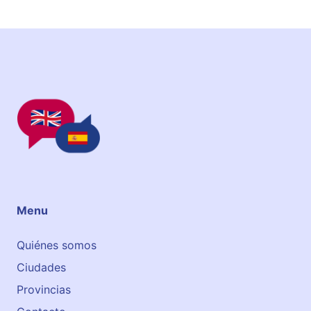
r
e
z
P
i
n
t
o
Menu
Quiénes somos
Ciudades
Provincias