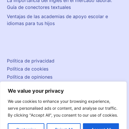
La importancia del inglés en el mercado laboral:
Guía de conectores textuales
Ventajas de las academias de apoyo escolar e
idiomas para tus hijos
Política de privacidad
Política de cookies
Política de opiniones
Aviso legal
We value your privacy
Contacto
© 2026 englishatlas.es
We use cookies to enhance your browsing experience,
serve personalised ads or content, and analyse our traffic.
By clicking "Accept All", you consent to our use of cookies.