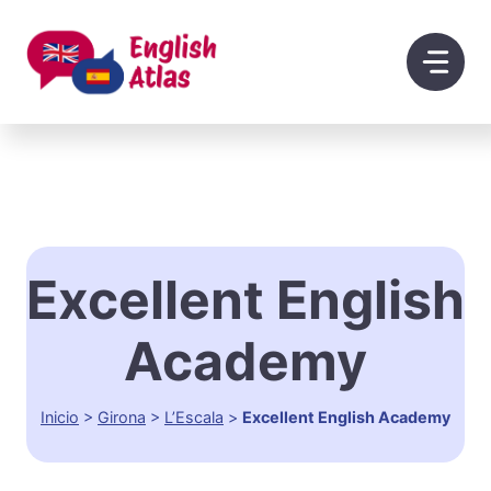
Saltar
al
contenido
Excellent English
Academy
Inicio
>
Girona
>
L’Escala
>
Excellent English Academy