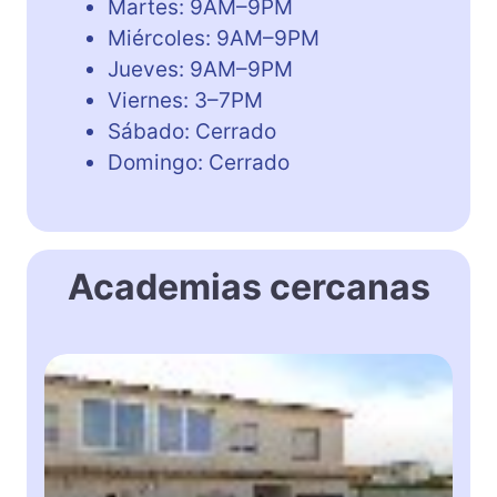
Martes: 9AM–9PM
Miércoles: 9AM–9PM
Jueves: 9AM–9PM
Viernes: 3–7PM
Sábado: Cerrado
Domingo: Cerrado
Academias cercanas
M
a
r
t
a