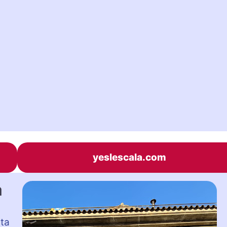
yeslescala.com
a
sta