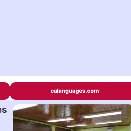
calanguages.com
es