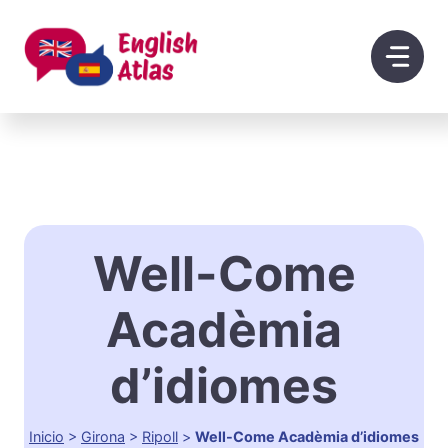
Saltar
al
contenido
Well-Come
Acadèmia
d’idiomes
Inicio
>
Girona
>
Ripoll
>
Well-Come Acadèmia d’idiomes