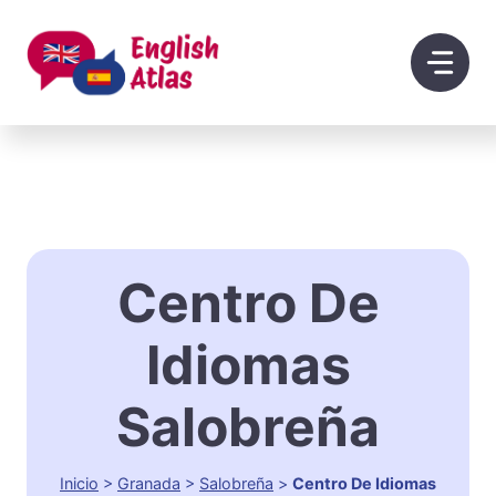
Saltar
al
contenido
Centro De
Idiomas
Salobreña
Inicio
>
Granada
>
Salobreña
>
Centro De Idiomas