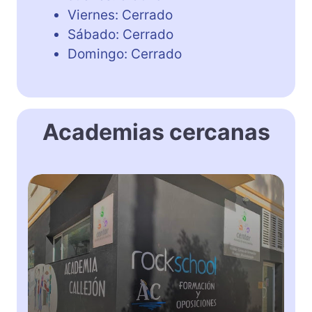
Viernes: Cerrado
Sábado: Cerrado
Domingo: Cerrado
Academias cercanas
A
c
a
d
e
m
i
a