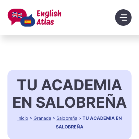
Saltar
al
contenido
TU ACADEMIA
EN SALOBREÑA
Inicio
>
Granada
>
Salobreña
>
TU ACADEMIA EN
SALOBREÑA