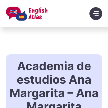
Saltar
al
contenido
Academia de
estudios Ana
Margarita – Ana
Margarita