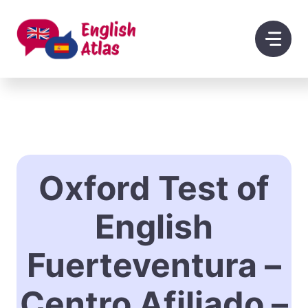
Saltar
al
contenido
Oxford Test of
English
Fuerteventura –
Centro Afiliado –