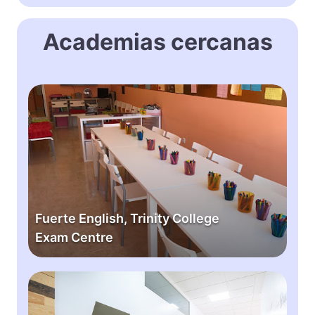
Academias cercanas
F
u
e
r
t
e
E
n
Fuerte English, Trinity College
g
Exam Centre
l
i
s
F
h
i
,
r