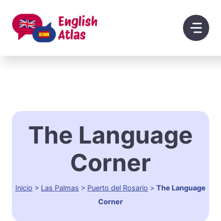
Saltar
al
contenido
The Language
Corner
Inicio
>
Las Palmas
>
Puerto del Rosario
>
The Language
Corner