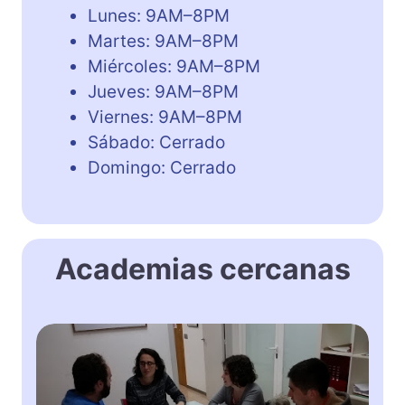
Lunes: 9AM–8PM
Martes: 9AM–8PM
Miércoles: 9AM–8PM
Jueves: 9AM–8PM
Viernes: 9AM–8PM
Sábado: Cerrado
Domingo: Cerrado
Academias cercanas
Y
e
s
,