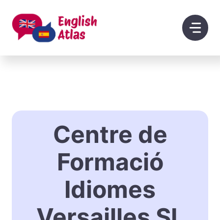
Saltar
al
contenido
Centre de
Formació
Idiomes
Versailles SL