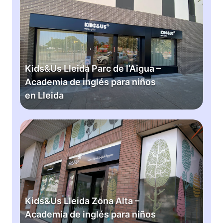
i
d
s
&
U
s
Kids&Us Lleida Parc de l’Aigua –
L
Academia de inglés para niños
l
en Lleida
e
i
d
K
a
i
P
d
a
s
r
&
c
U
d
s
Kids&Us Lleida Zona Alta –
e
L
Academia de inglés para niños
l
l