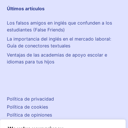
i
s
Últimos artículos
d
e
a
n
Los falsos amigos en inglés que confunden a los
L
estudiantes (False Friends)
l
e
La importancia del inglés en el mercado laboral:
i
Guía de conectores textuales
d
Ventajas de las academias de apoyo escolar e
a
idiomas para tus hijos
Política de privacidad
Política de cookies
Política de opiniones
Aviso legal