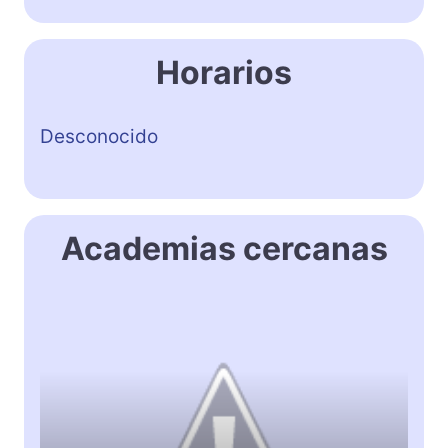
Horarios
Desconocido
Academias cercanas
E
F
Y
O
U
L