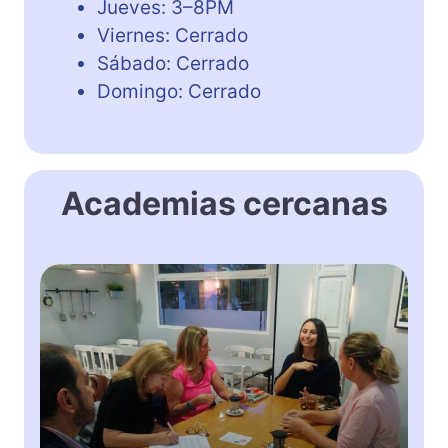
Jueves: 3–8PM
Viernes: Cerrado
Sábado: Cerrado
Domingo: Cerrado
Academias cercanas
M
y
E
n
g
l
i
s